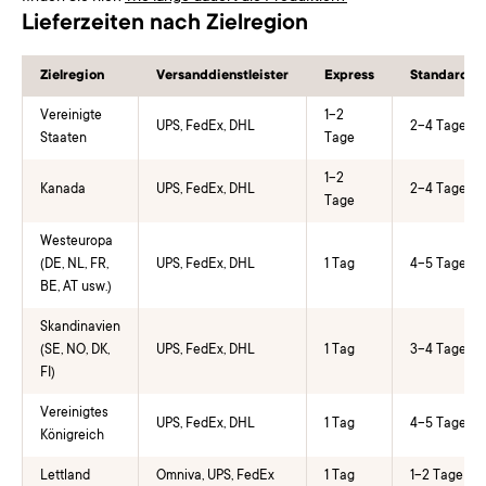
Lieferzeiten nach Zielregion
Zielregion
Versanddienstleister
Express
Standard
Vereinigte
1–2
UPS, FedEx, DHL
2–4 Tage
Staaten
Tage
1–2
Kanada
UPS, FedEx, DHL
2–4 Tage
Tage
Westeuropa
(DE, NL, FR,
UPS, FedEx, DHL
1 Tag
4–5 Tage
BE, AT usw.)
Skandinavien
(SE, NO, DK,
UPS, FedEx, DHL
1 Tag
3–4 Tage
FI)
Vereinigtes
UPS, FedEx, DHL
1 Tag
4–5 Tage
Königreich
Lettland
Omniva, UPS, FedEx
1 Tag
1–2 Tage