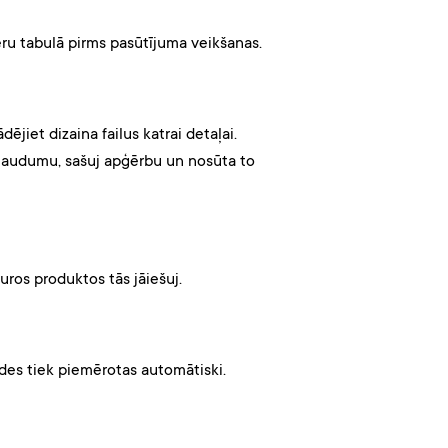
ru tabulā pirms pasūtījuma veikšanas.
jiet dizaina failus katrai detaļai.
 audumu, sašuj apģērbu un nosūta to
uros produktos tās jāiešuj.
des tiek piemērotas automātiski.