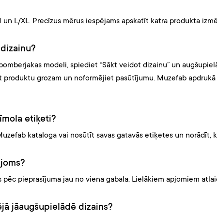
M un L/XL. Precīzus mērus iespējams apskatīt katra produkta izmē
 dizainu?
bomberjakas modeli, spiediet “Sākt veidot dizainu” un augšupielādē
iet produktu grozam un noformējiet pasūtījumu. Muzefab apdrukā
īmola etiķeti?
uzefab kataloga vai nosūtīt savas gatavās etiķetes un norādīt, k
pjoms?
s pēc pieprasījuma jau no viena gabala. Lielākiem apjomiem atlai
ējā jāaugšupielādē dizains?