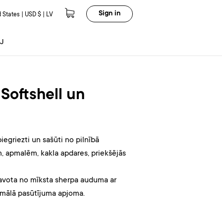
Sign in
 States | USD $ | LV
J
Softshell un
egriezti un sašūti no pilnībā
, apmalēm, kakla apdares, priekšējās
tavota no mīksta sherpa auduma ar
nimālā pasūtījuma apjoma.