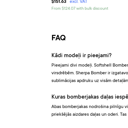
$151.63
excl. VAT
From $124.07 with bulk discount
FAQ
Kādi modeļi ir pieejami?
Pieejami divi modeļi. Softshell Bombe
virsdrēbēm. Sherpa Bomber ir izgatavo
sublimācijas apdruku uz visām detaļām
Kuras bomberjakas daļas iesp
Abas bomberjakas nodrošina pilnīgu vir
priekšējās aizdares daļas un oderi. Ta