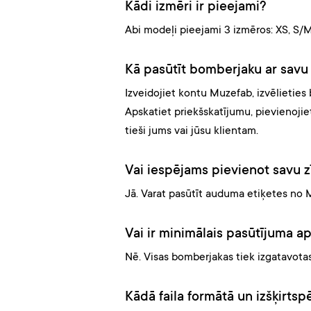
Kādi izmēri ir pieejami?
Abi modeļi pieejami 3 izmēros: XS, S/
Kā pasūtīt bomberjaku ar savu
Izveidojiet kontu Muzefab, izvēlieties 
Apskatiet priekšskatījumu, pievienoj
tieši jums vai jūsu klientam.
Vai iespējams pievienot savu z
Jā. Varat pasūtīt auduma etiķetes no M
Vai ir minimālais pasūtījuma a
Nē. Visas bomberjakas tiek izgatavota
Kādā faila formātā un izšķirtsp