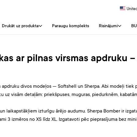
United
Drukāt uz produkta
Paraugu komplekts
Risinājumi
BU
as ar pilnas virsmas apdruku – 
 apdruku divos modeļos — Softshell un Sherpa. Abi modeļi tiek pi
u uz visām detaļām: priekšpuses, muguras, piedurknēm, kabatām
un laikapstākļiem izturīgu ārējo audumu. Sherpa Bomber ir izga
ami 3 izmēros no XS līdz XL. Izgatavoti pēc pieprasījuma bez mi