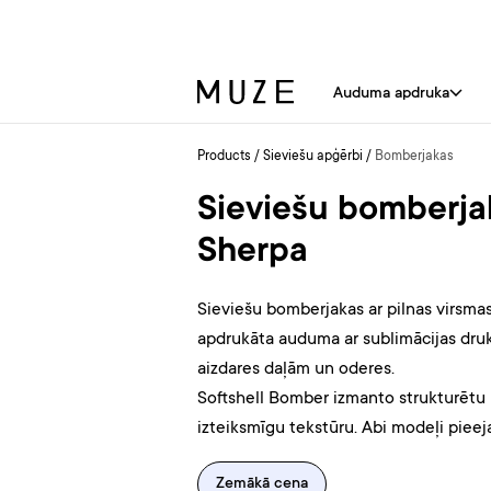
Auduma apdruka
Products
/
Sieviešu apģērbi
/
Bomberjakas
Sieviešu bomberjak
Sherpa
Sieviešu bomberjakas ar pilnas virsmas
apdrukāta auduma ar sublimācijas druk
aizdares daļām un oderes.
Softshell Bomber izmanto strukturētu 
izteiksmīgu tekstūru. Abi modeļi pieej
Zemākā cena