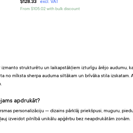
$128.33
excl. VAT
From $105.02 with bulk discount
r izmanto strukturētu un laikapstākļiem izturīgu ārējo audumu, k
ta no mīksta sherpa auduma siltākam un brīvāka stila izskatam. 
.
ējams apdrukāt?
smas personalizāciju — dizains pārklāj priekšpusi, muguru, piedu
s ļauj izveidot pilnībā unikālu apģērbu bez neapdrukātām zonām.